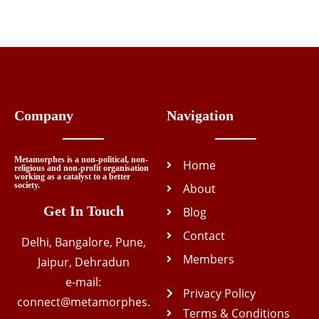
Company
Navigation
Metamorphes is a non-political, non-
Home
religious and non-profit organisation
working as a catalyst to a better
society.
About
Get In Touch
Blog
Contact
Delhi, Bangalore, Pune,
Members
Jaipur, Dehradun
e-mail:
Privacy Policy
connect@metamorphes.
Terms & Conditions